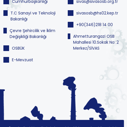
Cumhurbaşkanlığı
sivas@sivasosb.org.tr
T.C Sanayi ve Teknoloji
sivasosb@hs02.kep.tr
Bakanlığı
+90(346)218 14 00
Çevre Şehircilik ve İklim
Ahmetturangazi OSB
Değişikliği Bakanlığı
Mahallesi 10.Sokak No: 2
OSBÜK
Merkez/SİVAS
E-Mevzuat