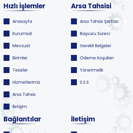
Hızlı İşlemler
Arsa Tahsisi
Anasayfa
Arsa Tahsis Şartları
Kurumsal
Başvuru Süreci
Mevzuat
Gerekli Belgeler
Birimler
Ödeme Koşulları
Tesisler
Yönetmelik
Hizmetlerimiz
S.S.S
Arsa Tahsis
İletişim
Bağlantılar
İletişim