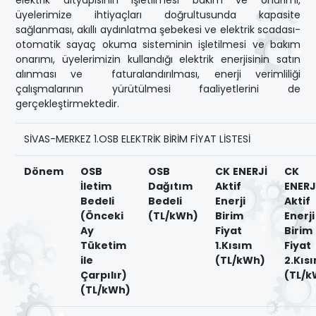
elektrik altyapısının işletilmesi bakım ve onarımı,
üyelerimize ihtiyaçları doğrultusunda kapasite
sağlanması, akıllı aydınlatma şebekesi ve elektrik scadası-
otomatik sayaç okuma sisteminin işletilmesi ve bakım
onarımı, üyelerimizin kullandığı elektrik enerjisinin satın
alınması ve faturalandırılması, enerji verimliliği
çalışmalarının yürütülmesi faaliyetlerini de
gerçekleştirmektedir.
SİVAS-MERKEZ 1.OSB ELEKTRİK BİRİM FİYAT LİSTESİ
Dönem
OSB
OSB
CK ENERJİ
CK
İletim
Dağıtım
Aktif
ENERJ
Bedeli
Bedeli
Enerji
Aktif
(Önceki
(TL/kWh)
Birim
Enerji
Ay
Fiyat
Birim
Tüketim
1.Kısım
Fiyat
ile
(TL/kWh)
2.Kıs
Çarpılır)
(TL/k
(TL/kWh)