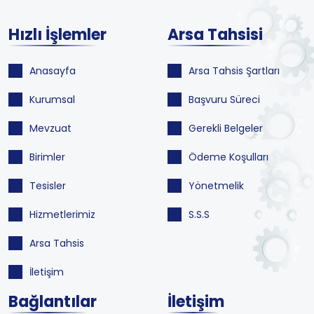
Hızlı İşlemler
Arsa Tahsisi
Anasayfa
Arsa Tahsis Şartları
Kurumsal
Başvuru Süreci
Mevzuat
Gerekli Belgeler
Birimler
Ödeme Koşulları
Tesisler
Yönetmelik
Hizmetlerimiz
S.S.S
Arsa Tahsis
İletişim
Bağlantılar
İletişim