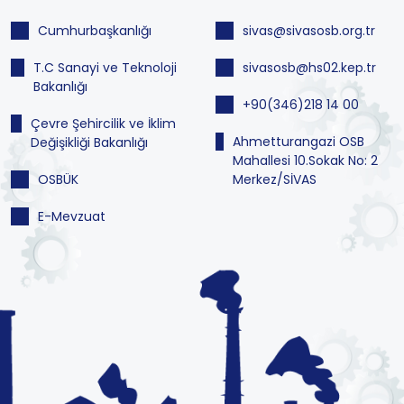
Cumhurbaşkanlığı
sivas@sivasosb.org.tr
T.C Sanayi ve Teknoloji
sivasosb@hs02.kep.tr
Bakanlığı
+90(346)218 14 00
Çevre Şehircilik ve İklim
Ahmetturangazi OSB
Değişikliği Bakanlığı
Mahallesi 10.Sokak No: 2
OSBÜK
Merkez/SİVAS
E-Mevzuat