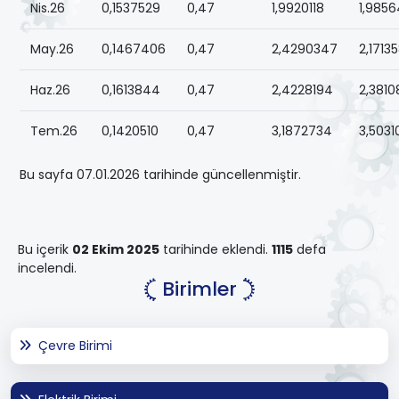
Nis.26
0,1537529
0,47
1,9920118
1,9856
May.26
0,1467406
0,47
2,4290347
2,1713
Haz.26
0,1613844
0,47
2,4228194
2,3810
Tem.26
0,1420510
0,47
3,1872734
3,5031
Bu sayfa 07.01.2026 tarihinde güncellenmiştir.
Bu içerik
02 Ekim 2025
tarihinde eklendi.
1115
defa
incelendi.
Birimler
Çevre Birimi