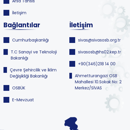
Arsa Tahsis
İletişim
Bağlantılar
İletişim
Cumhurbaşkanlığı
sivas@sivasosb.org.tr
T.C Sanayi ve Teknoloji
sivasosb@hs02.kep.tr
Bakanlığı
+90(346)218 14 00
Çevre Şehircilik ve İklim
Ahmetturangazi OSB
Değişikliği Bakanlığı
Mahallesi 10.Sokak No: 2
OSBÜK
Merkez/SİVAS
E-Mevzuat