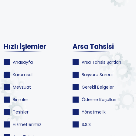
Hızlı İşlemler
Arsa Tahsisi
Anasayfa
Arsa Tahsis Şartları
Kurumsal
Başvuru Süreci
Mevzuat
Gerekli Belgeler
Birimler
Ödeme Koşulları
Tesisler
Yönetmelik
Hizmetlerimiz
S.S.S