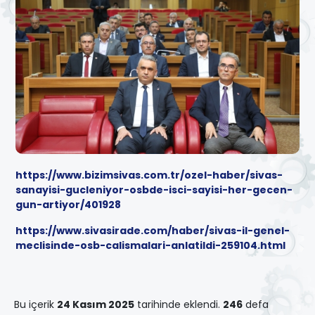
https://www.bizimsivas.com.tr/ozel-haber/sivas-
sanayisi-gucleniyor-osbde-isci-sayisi-her-gecen-
gun-artiyor/401928
https://www.sivasirade.com/haber/sivas-il-genel-
meclisinde-osb-calismalari-anlatildi-259104.html
Bu içerik
24 Kasım 2025
tarihinde eklendi.
246
defa