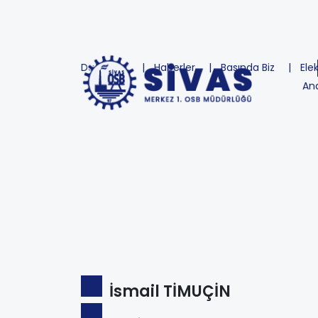
Duyurular
Haberler
Basında Biz
Ele
An
İsmail TİMUÇİN