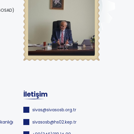
(SOSAD)
İletişim
sivas@sivasosb.org.tr
kanlığı
sivasosb@hs02.kep.tr