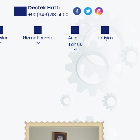
Destek Hattı
+90(346)218 14 00
sler
Hizmetlerimiz
Arsa
İletişim
Tahsis