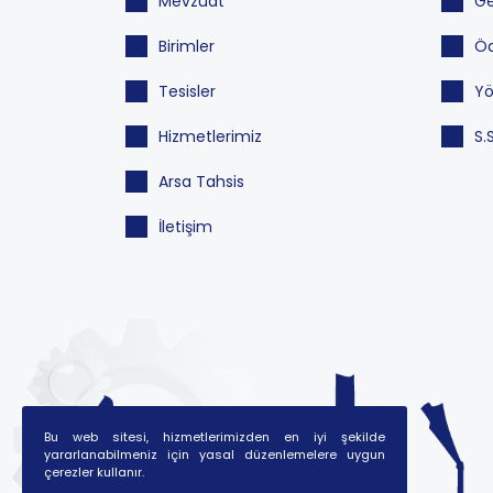
Mevzuat
Ge
Birimler
Öd
Tesisler
Yö
Hizmetlerimiz
S.
Arsa Tahsis
İletişim
Bu web sitesi, hizmetlerimizden en iyi şekilde
yararlanabilmeniz için yasal düzenlemelere uygun
çerezler kullanır.