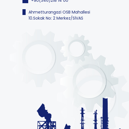
+90(346)218 14 00
Ahmetturangazi OSB Mahallesi
10.Sokak No: 2 Merkez/SİVAS