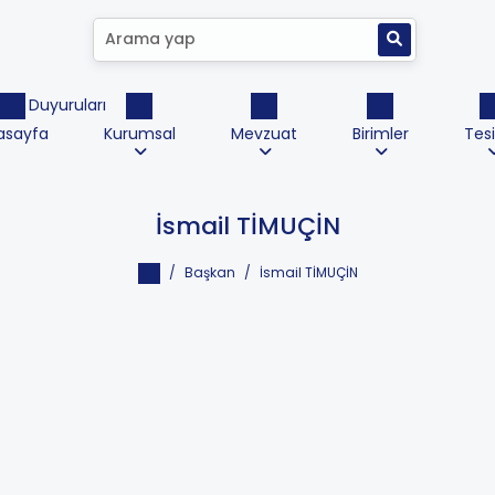
ktrik Duyuruları
asayfa
Kurumsal
Mevzuat
Birimler
Tesi
İsmail TİMUÇİN
Başkan
İsmail TİMUÇİN