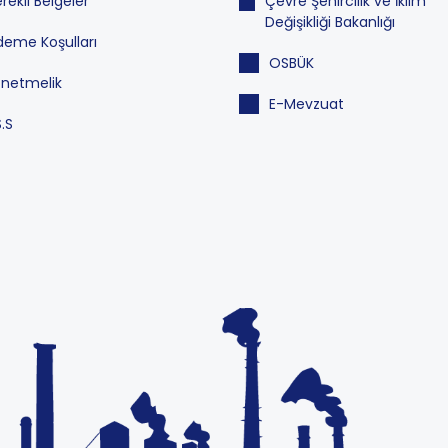
rekli Belgeler
Çevre Şehircilik ve İklim
Değişikliği Bakanlığı
eme Koşulları
OSBÜK
netmelik
E-Mevzuat
S.S