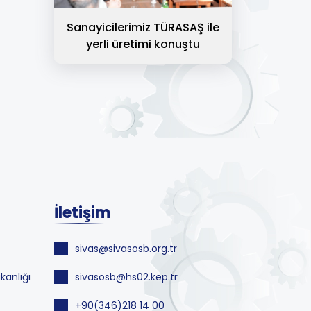
Sanayicilerimiz TÜRASAŞ ile
yerli üretimi konuştu
İletişim
sivas@sivasosb.org.tr
kanlığı
sivasosb@hs02.kep.tr
+90(346)218 14 00