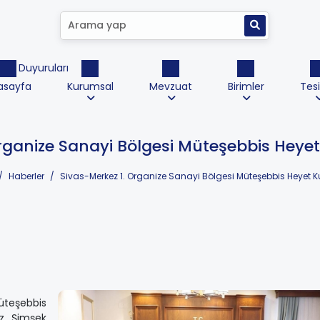
ktrik Duyuruları
asayfa
Kurumsal
Mevzuat
Birimler
Tesi
rganize Sanayi Bölgesi Müteşebbis Heyet
Haberler
Sivas-Merkez 1. Organize Sanayi Bölgesi Müteşebbis Heyet Ku
üteşebbis
az Şimşek