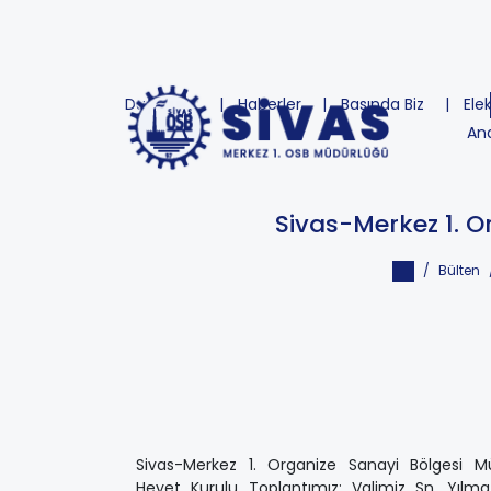
Duyurular
Haberler
Basında Biz
Ele
An
Sivas-Merkez 1. O
Bülten
Sivas-Merkez 1. Organize Sanayi Bölgesi M
Heyet Kurulu Toplantımız; Valimiz Sn. Yılm