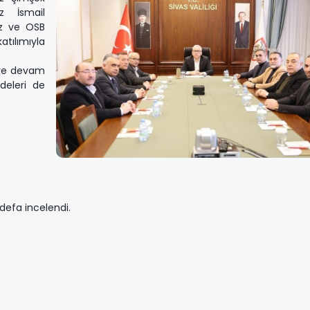
z İsmail
iz ve OSB
lımıyla
 ve devam
deleri de
defa incelendi.