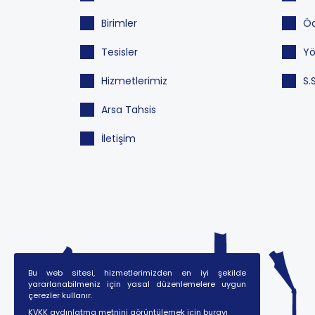
Birimler
Öd
Tesisler
Yö
Hizmetlerimiz
S.
Arsa Tahsis
İletişim
Bu web sitesi, hizmetlerimizden en iyi şekilde
yararlanabilmeniz için yasal düzenlemelere uygun
çerezler kullanır.
KVKK aydınlatma metnini görüntülemek için burayı