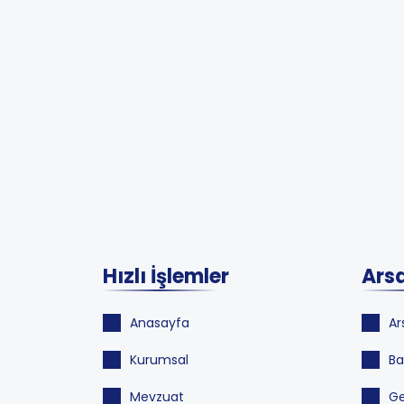
Hızlı İşlemler
Arsa
Anasayfa
Ar
Kurumsal
Ba
Mevzuat
Ge