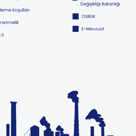
Değişikliği Bakanlığı
eme Koşulları
OSBÜK
netmelik
E-Mevzuat
S.S