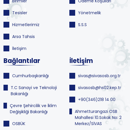
Birimler
Ödeme Koşulları
Tesisler
Yönetmelik
Hizmetlerimiz
S.S.S
Arsa Tahsis
İletişim
Bağlantılar
İletişim
Cumhurbaşkanlığı
sivas@sivasosb.org.tr
T.C Sanayi ve Teknoloji
sivasosb@hs02.kep.tr
Bakanlığı
+90(346)218 14 00
Çevre Şehircilik ve İklim
Ahmetturangazi OSB
Değişikliği Bakanlığı
Mahallesi 10.Sokak No: 2
OSBÜK
Merkez/SİVAS